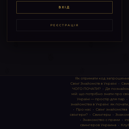
ВХІД
РЕЄСТРАЦІЯ
Як отримати код запрошенн
Свінг Знайомств в Україні
•
Сви
ЧОГО ПОЧАТИ?
•
Де познайоми
мій: що потрібно знати про сві
Україні — простір для пар
знайомства в Україні: як почати
•
Про нас
•
Свінг знайомства
свінгери?
•
Свингеры
•
Знаком
•
Знакомство с прами
•
in
свингеров Украина
•
Клу