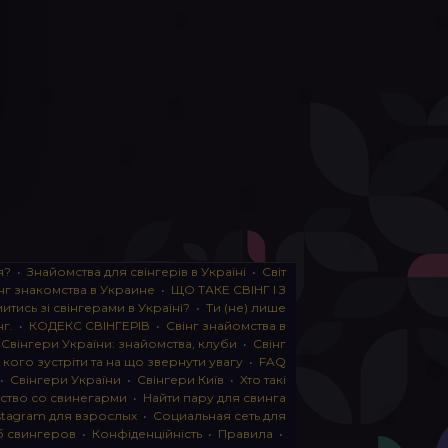
я?
•
Знайомства для свінгерів в Україні
•
Світ
нг знакомства в Украине
•
ЩО ТАКЕ СВІНГ І З
тись зі свінгерами в Україні?
•
Ти (не) лише
нг.
•
КОДЕКС СВІНГЕРІВ
•
Свінг знайомства в
•
Свінгери України: знайомства, клуби
•
Свінг
, кого зустріти та на що звернути увагу
•
FAQ
•
Свінгери України
•
Свінгери Київ
•
Хто такі
ство со свинегарми
•
Найти пару для свинга
stagram для взрослых
•
Социальная сеть для
б свингеров
•
Конфіденційність
•
Правила
•