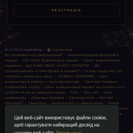
РЕЄСТРАЦІЯ
© 2026 Swingersblog
•
Українська
Як отримати код запрошення?
•
Знайомства для свінгерів в
Україні
•
Світ Свінг Знайомств в Україні
•
Свинг знакомства в
Украине
•
ЩО ТАКЕ СВІНГ І З ЧОГО ПОЧАТИ?
•
Де
познайомитись зі свінгерами в Україні?
•
Ти (не) лише мій: що
потрібно знати про свінг.
•
КОДЕКС СВІНГЕРІВ
•
Свінг
знайомства в Україні — простір для пар
•
Свінгери України:
знайомства, клуби
•
Свінг знайомства в Україні: як почати, кого
зустріти та на що звернути увагу
•
FAQ
•
Про нас
•
Свінг
знайомства
•
Свінгери України
•
Свінгери Київ
•
Хто такі
свінгери?
•
Свингеры
•
Знакомство со свинегарми
•
Найти
пару для свинга
•
Знакомство с прами
•
instagram для взрослых
•
Социальная сеть для свингеров Украина
•
Клуб свингеров
•
Цей веб-сайт використовує файли cookie,
Конфіденційність
•
Правила
•
Партнерська програма
•
Свингеры
•
Свинг-пати
•
О свингерах откровенно
•
Свинг-
щоб гарантувати найкращий досвід на
клуб: что это и как работает
•
Обмен партнерами мжмж
•
нашому веб-сайті
Детальніше