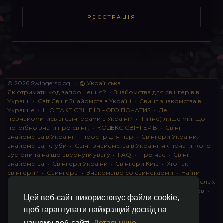
РЕЄСТРАЦІЯ
© 2026 Swingersblog
•
Українська
Як отримати код запрошення?
•
Знайомства для свінгерів в
Україні
•
Світ Свінг Знайомств в Україні
•
Свинг знакомства в
Украине
•
ЩО ТАКЕ СВІНГ І З ЧОГО ПОЧАТИ?
•
Де
познайомитись зі свінгерами в Україні?
•
Ти (не) лише мій: що
потрібно знати про свінг.
•
КОДЕКС СВІНГЕРІВ
•
Свінг
знайомства в Україні — простір для пар
•
Свінгери України:
знайомства, клуби
•
Свінг знайомства в Україні: як почати, кого
зустріти та на що звернути увагу
•
FAQ
•
Про нас
•
Свінг
знайомства
•
Свінгери України
•
Свінгери Київ
•
Хто такі
свінгери?
•
Свингеры
•
Знакомство со свинегарми
•
Найти
пару для свинга
•
Знакомство с прами
•
instagram для взрослых
•
Социальная сеть для свингеров Украина
•
Клуб свингеров
•
Цей веб-сайт використовує файли cookie,
Конфіденційність
•
Правила
•
Партнерська програма
•
Свингеры
•
Свинг-пати
•
О свингерах откровенно
•
Свинг-
щоб гарантувати найкращий досвід на
клуб: что это и как работает
•
Обмен партнерами мжмж
•
нашому веб-сайті
Детальніше