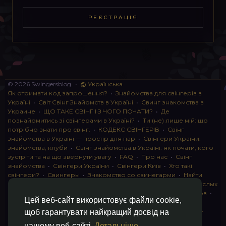
РЕЄСТРАЦІЯ
© 2026 Swingersblog
•
Українська
Як отримати код запрошення?
•
Знайомства для свінгерів в
Україні
•
Світ Свінг Знайомств в Україні
•
Свинг знакомства в
Украине
•
ЩО ТАКЕ СВІНГ І З ЧОГО ПОЧАТИ?
•
Де
познайомитись зі свінгерами в Україні?
•
Ти (не) лише мій: що
потрібно знати про свінг.
•
КОДЕКС СВІНГЕРІВ
•
Свінг
знайомства в Україні — простір для пар
•
Свінгери України:
знайомства, клуби
•
Свінг знайомства в Україні: як почати, кого
зустріти та на що звернути увагу
•
FAQ
•
Про нас
•
Свінг
знайомства
•
Свінгери України
•
Свінгери Київ
•
Хто такі
свінгери?
•
Свингеры
•
Знакомство со свинегарми
•
Найти
пару для свинга
•
Знакомство с прами
•
instagram для взрослых
•
Социальная сеть для свингеров Украина
•
Клуб свингеров
•
Цей веб-сайт використовує файли cookie,
Конфіденційність
•
Правила
•
Партнерська програма
•
Свингеры
•
Свинг-пати
•
О свингерах откровенно
•
Свинг-
щоб гарантувати найкращий досвід на
клуб: что это и как работает
•
Обмен партнерами мжмж
•
нашому веб-сайті
Детальніше