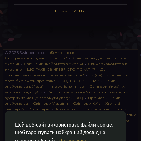
РЕЄСТРАЦІЯ
© 2026 Swingersblog
•
Українська
Як отримати код запрошення?
•
Знайомства для свінгерів в
Україні
•
Світ Свінг Знайомств в Україні
•
Свинг знакомства в
Украине
•
ЩО ТАКЕ СВІНГ І З ЧОГО ПОЧАТИ?
•
Де
познайомитись зі свінгерами в Україні?
•
Ти (не) лише мій: що
потрібно знати про свінг.
•
КОДЕКС СВІНГЕРІВ
•
Свінг
знайомства в Україні — простір для пар
•
Свінгери України:
знайомства, клуби
•
Свінг знайомства в Україні: як почати, кого
зустріти та на що звернути увагу
•
FAQ
•
Про нас
•
Свінг
знайомства
•
Свінгери України
•
Свінгери Київ
•
Хто такі
свінгери?
•
Свингеры
•
Знакомство со свинегарми
•
Найти
пару для свинга
•
Знакомство с прами
•
instagram для взрослых
•
Социальная сеть для свингеров Украина
•
Клуб свингеров
•
Цей веб-сайт використовує файли cookie,
Конфіденційність
•
Правила
•
Партнерська програма
•
Свингеры
•
Свинг-пати
•
О свингерах откровенно
•
Свинг-
щоб гарантувати найкращий досвід на
клуб: что это и как работает
•
Обмен партнерами мжмж
•
нашому веб-сайті
Детальніше