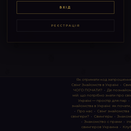
ВХІД
РЕЄСТРАЦІЯ
Як отримати код запрошенн
Свінг Знайомств в Україні
•
Сви
ЧОГО ПОЧАТИ?
•
Де познайоми
мій: що потрібно знати про сві
Україні — простір для пар
знайомства в Україні: як почати
•
Про нас
•
Свінг знайомства
свінгери?
•
Свингеры
•
Знаком
•
Знакомство с прами
•
in
свингеров Украина
•
Клу