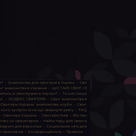
я?
•
Знайомства для свінгерів в Україні
•
Світ
нг знакомства в Украине
•
ЩО ТАКЕ СВІНГ І З
тись зі свінгерами в Україні?
•
Ти (не) лише
нг.
•
КОДЕКС СВІНГЕРІВ
•
Свінг знайомства в
•
Свінгери України: знайомства, клуби
•
Свінг
, кого зустріти та на що звернути увагу
•
FAQ
•
Свінгери України
•
Свінгери Київ
•
Хто такі
ство со свинегарми
•
Найти пару для свинга
stagram для взрослых
•
Социальная сеть для
б свингеров
•
Конфіденційність
•
Правила
•