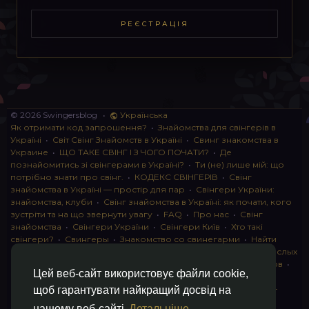
РЕЄСТРАЦІЯ
© 2026 Swingersblog
•
Українська
Як отримати код запрошення?
•
Знайомства для свінгерів в
Україні
•
Світ Свінг Знайомств в Україні
•
Свинг знакомства в
Украине
•
ЩО ТАКЕ СВІНГ І З ЧОГО ПОЧАТИ?
•
Де
познайомитись зі свінгерами в Україні?
•
Ти (не) лише мій: що
потрібно знати про свінг.
•
КОДЕКС СВІНГЕРІВ
•
Свінг
знайомства в Україні — простір для пар
•
Свінгери України:
знайомства, клуби
•
Свінг знайомства в Україні: як почати, кого
зустріти та на що звернути увагу
•
FAQ
•
Про нас
•
Свінг
знайомства
•
Свінгери України
•
Свінгери Київ
•
Хто такі
свінгери?
•
Свингеры
•
Знакомство со свинегарми
•
Найти
пару для свинга
•
Знакомство с прами
•
instagram для взрослых
•
Социальная сеть для свингеров Украина
•
Клуб свингеров
•
Цей веб-сайт використовує файли cookie,
Конфіденційність
•
Правила
•
Партнерська програма
•
Свингеры
•
Свинг-пати
•
О свингерах откровенно
•
Свинг-
щоб гарантувати найкращий досвід на
клуб: что это и как работает
•
Обмен партнерами мжмж
•
нашому веб-сайті
Детальніше