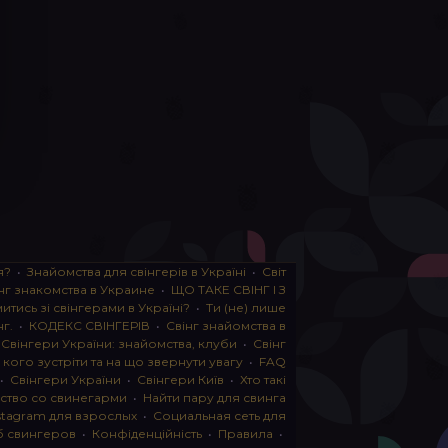
я?
•
Знайомства для свінгерів в Україні
•
Світ
нг знакомства в Украине
•
ЩО ТАКЕ СВІНГ І З
тись зі свінгерами в Україні?
•
Ти (не) лише
нг.
•
КОДЕКС СВІНГЕРІВ
•
Свінг знайомства в
•
Свінгери України: знайомства, клуби
•
Свінг
, кого зустріти та на що звернути увагу
•
FAQ
•
Свінгери України
•
Свінгери Київ
•
Хто такі
ство со свинегарми
•
Найти пару для свинга
stagram для взрослых
•
Социальная сеть для
б свингеров
•
Конфіденційність
•
Правила
•