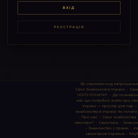
ВХІД
РЕЄСТРАЦІЯ
Як отримати код запрошенн
Свінг Знайомств в Україні
•
Сви
ЧОГО ПОЧАТИ?
•
Де познайоми
мій: що потрібно знати про сві
Україні — простір для пар
знайомства в Україні: як почати
•
Про нас
•
Свінг знайомства
свінгери?
•
Свингеры
•
Знаком
•
Знакомство с прами
•
in
свингеров Украина
•
Клу