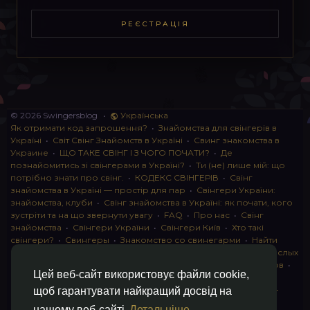
РЕЄСТРАЦІЯ
© 2026 Swingersblog
•
Українська
Як отримати код запрошення?
•
Знайомства для свінгерів в
Україні
•
Світ Свінг Знайомств в Україні
•
Свинг знакомства в
Украине
•
ЩО ТАКЕ СВІНГ І З ЧОГО ПОЧАТИ?
•
Де
познайомитись зі свінгерами в Україні?
•
Ти (не) лише мій: що
потрібно знати про свінг.
•
КОДЕКС СВІНГЕРІВ
•
Свінг
знайомства в Україні — простір для пар
•
Свінгери України:
знайомства, клуби
•
Свінг знайомства в Україні: як почати, кого
зустріти та на що звернути увагу
•
FAQ
•
Про нас
•
Свінг
знайомства
•
Свінгери України
•
Свінгери Київ
•
Хто такі
свінгери?
•
Свингеры
•
Знакомство со свинегарми
•
Найти
пару для свинга
•
Знакомство с прами
•
instagram для взрослых
•
Социальная сеть для свингеров Украина
•
Клуб свингеров
•
Цей веб-сайт використовує файли cookie,
Конфіденційність
•
Правила
•
Партнерська програма
•
Свингеры
•
Свинг-пати
•
О свингерах откровенно
•
Свинг-
щоб гарантувати найкращий досвід на
клуб: что это и как работает
•
Обмен партнерами мжмж
•
нашому веб-сайті
Детальніше