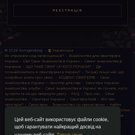
РЕЄСТРАЦІЯ
© 2026 Swingersblog
•
Українська
Як отримати код запрошення?
•
Знайомства для свінгерів в
Україні
•
Світ Свінг Знайомств в Україні
•
Свинг знакомства в
Украине
•
ЩО ТАКЕ СВІНГ І З ЧОГО ПОЧАТИ?
•
Де
познайомитись зі свінгерами в Україні?
•
Ти (не) лише мій: що
потрібно знати про свінг.
•
КОДЕКС СВІНГЕРІВ
•
Свінг
знайомства в Україні — простір для пар
•
Свінгери України:
знайомства, клуби
•
Свінг знайомства в Україні: як почати, кого
зустріти та на що звернути увагу
•
FAQ
•
Про нас
•
Свінг
знайомства
•
Свінгери України
•
Свінгери Київ
•
Хто такі
свінгери?
•
Свингеры
•
Знакомство со свинегарми
•
Найти
пару для свинга
•
Знакомство с прами
•
instagram для взрослых
•
Социальная сеть для свингеров Украина
•
Клуб свингеров
•
Цей веб-сайт використовує файли cookie,
Конфіденційність
•
Правила
•
Партнерська програма
•
Свингеры
•
Свинг-пати
•
О свингерах откровенно
•
Свинг-
щоб гарантувати найкращий досвід на
клуб: что это и как работает
•
Обмен партнерами мжмж
•
нашому веб-сайті
Детальніше