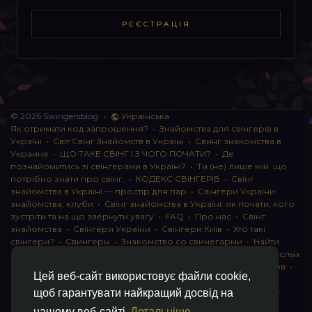
РЕЄСТРАЦІЯ
© 2026 Swingersblog
•
Українська
Як отримати код запрошення?
•
Знайомства для свінгерів в
Україні
•
Світ Свінг Знайомств в Україні
•
Свинг знакомства в
Украине
•
ЩО ТАКЕ СВІНГ І З ЧОГО ПОЧАТИ?
•
Де
познайомитись зі свінгерами в Україні?
•
Ти (не) лише мій: що
потрібно знати про свінг.
•
КОДЕКС СВІНГЕРІВ
•
Свінг
знайомства в Україні — простір для пар
•
Свінгери України:
знайомства, клуби
•
Свінг знайомства в Україні: як почати, кого
зустріти та на що звернути увагу
•
FAQ
•
Про нас
•
Свінг
знайомства
•
Свінгери України
•
Свінгери Київ
•
Хто такі
свінгери?
•
Свингеры
•
Знакомство со свинегарми
•
Найти
пару для свинга
•
Знакомство с прами
•
instagram для взрослых
•
Социальная сеть для свингеров Украина
•
Клуб свингеров
•
Цей веб-сайт використовує файли cookie,
Конфіденційність
•
Правила
•
Партнерська програма
•
Свингеры
•
Свинг-пати
•
О свингерах откровенно
•
Свинг-
щоб гарантувати найкращий досвід на
клуб: что это и как работает
•
Обмен партнерами мжмж
•
нашому веб-сайті
Детальніше